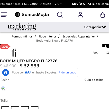
Formas Intimas
Ropa Interior
Especiales Ropa Interior
Body Mujer Negro FI 32776
-
30%
Ref.
682393
BODY MUJER NEGRO FI 32776
$
32
.
999
$
46
.
900
Color
Guia de tallas
Talla