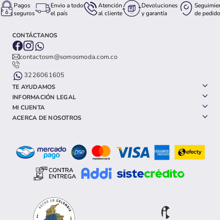
Pagos
Envio a todo
Atención
Devoluciones
Seguimie
seguros
el país
al cliente
y garantía
de pedid
CONTÁCTANOS
contactosm@somosmoda.com.co
3226061605
TE AYUDAMOS
INFORMACIÓN LEGAL
MI CUENTA
ACERCA DE NOSOTROS