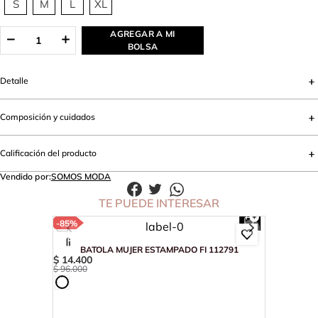
S
M
L
XL
AGREGAR A MI
BOLSA
Detalle
Composición y cuidados
Calificación del producto
Vendido por:
SOMOS MODA
TE PUEDE INTERESAR
-
85%
BATOLA MUJER ESTAMPADO FI 112791
$
14
.
400
$
96
.
000