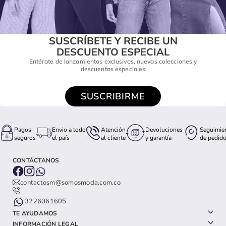
SUSCRÍBETE Y RECIBE UN
DESCUENTO ESPECIAL
Entérate de lanzamientos exclusivos, nuevas colecciones y
descuentos especiales
SUSCRIBIRME
Pagos
Envio a todo
Atención
Devoluciones
Seguimie
seguros
el país
al cliente
y garantía
de pedid
CONTÁCTANOS
contactosm@somosmoda.com.co
3226061605
TE AYUDAMOS
INFORMACIÓN LEGAL