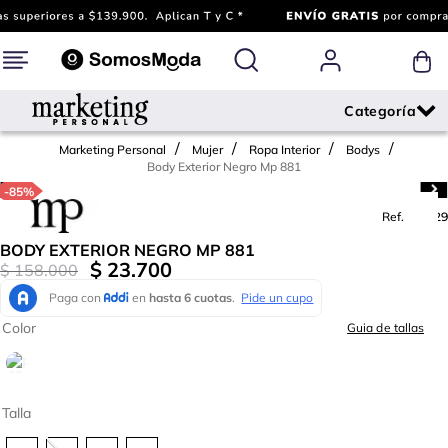
Marketing Personal
Mujer
Ropa Interior
Bodys
Body Exterior Negro Mp 881
-
85%
Ref.
733929
BODY EXTERIOR NEGRO MP 881
$
23
.
700
$
158
.
000
Color
Guia de tallas
Talla