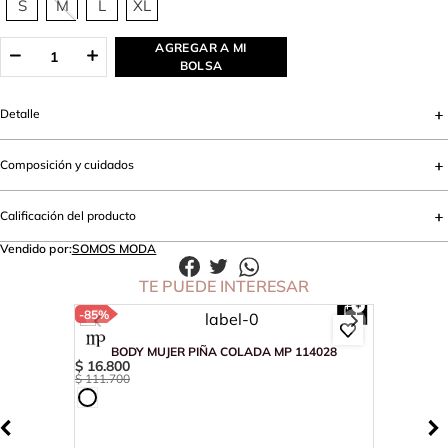
S
M
L
XL
AGREGAR A MI
BOLSA
Detalle
Composición y cuidados
Calificación del producto
Vendido por:
SOMOS MODA
TE PUEDE INTERESAR
-
85%
BODY MUJER PIÑA COLADA MP 114028
$
16
.
800
$
111
.
700