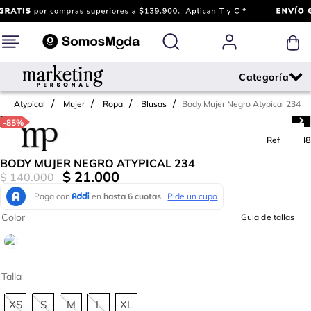
Body Mujer Negro Atypical 234
Atypical
Mujer
Ropa
Blusas
-
85%
Ref.
736618
BODY MUJER NEGRO ATYPICAL 234
$
21
.
000
$
140
.
000
Color
Guia de tallas
Talla
XS
S
M
L
XL