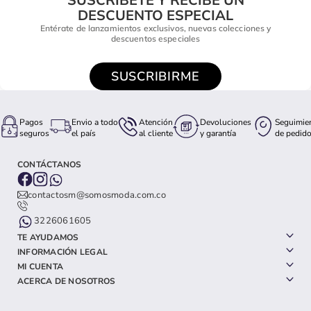
DESCUENTO ESPECIAL
Entérate de lanzamientos exclusivos, nuevas colecciones y
descuentos especiales
SUSCRIBIRME
Pagos
Envio a todo
Atención
Devoluciones
Seguimie
seguros
el país
al cliente
y garantía
de pedid
CONTÁCTANOS
contactosm@somosmoda.com.co
3226061605
TE AYUDAMOS
INFORMACIÓN LEGAL
MI CUENTA
ACERCA DE NOSOTROS