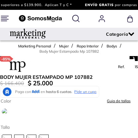
Marketing Personal
Mujer
Ropa Interior
Bodys
Body Mujer Estampado Mp 107882
-
85%
Ref.
768815
BODY MUJER ESTAMPADO MP 107882
$
25
.
000
$
166
.
400
Color
Guia de tallas
Talla