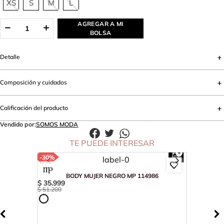
XS
S
M
L
AGREGAR A MI
BOLSA
Detalle
Composición y cuidados
Calificación del producto
Vendido por:
SOMOS MODA
TE PUEDE INTERESAR
-
30%
BODY MUJER NEGRO MP 114986
$
35
.
999
$
51
.
200