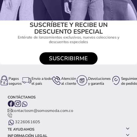
SUSCRÍBETE Y RECIBE UN
DESCUENTO ESPECIAL
Entérate de lanzamientos exclusivos, nuevas colecciones y
descuentos especiales
SUSCRIBIRME
Pagos
Envio a todo
Atención
Devoluciones
Seguimie
seguros
el país
al cliente
y garantía
de pedid
CONTÁCTANOS
contactosm@somosmoda.com.co
3226061605
TE AYUDAMOS
INFORMACIÓN LEGAL