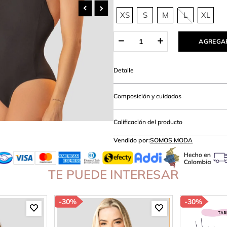
hort
XS
S
M
L
XL
AGREGAR
Detalle
Composición y cuidados
Calificación del producto
Vendido por:
SOMOS MODA
TE PUEDE INTERESAR
-
30%
-
30%