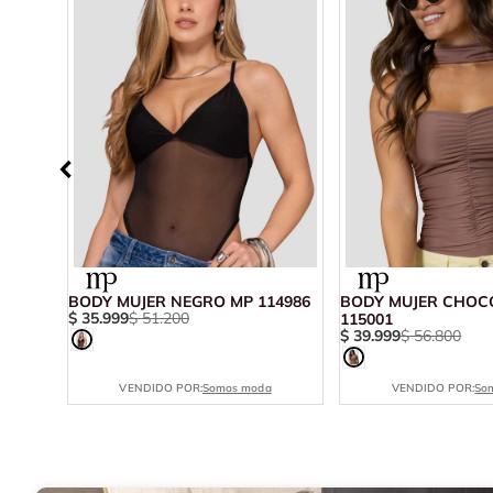
026
BODY MUJER NEGRO MP 114986
BODY MUJER CHOC
$
35
.
999
$
51
.
200
115001
$
39
.
999
$
56
.
800
VENDIDO POR:
Somos moda
VENDIDO POR:
So