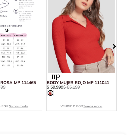
 ROSA MP 114465
BODY MUJER ROJO MP 111041
BODY 
799
$
59
.
999
$
85
.
199
11031
$
18
.
8
 POR:
Somos moda
VENDIDO POR:
Somos moda