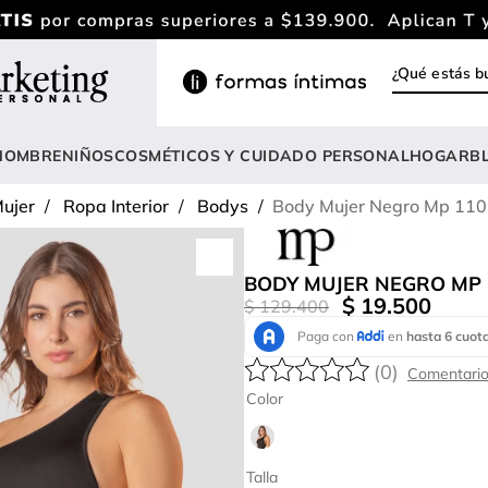
¿Qué estás
INOS MÁS BUSCADOS
ody
HOMBRE
NIÑOS
COSMÉTICOS Y CUIDADO PERSONAL
HOGAR
B
estidos
ujer
Ropa Interior
Bodys
Body Mujer Negro Mp 11
rasier
nterizo
BODY MUJER NEGRO MP 
lusas
$
19
.
500
$
129
.
400
estido
(
0
)
anties
Color
lusa
onjunto
Talla