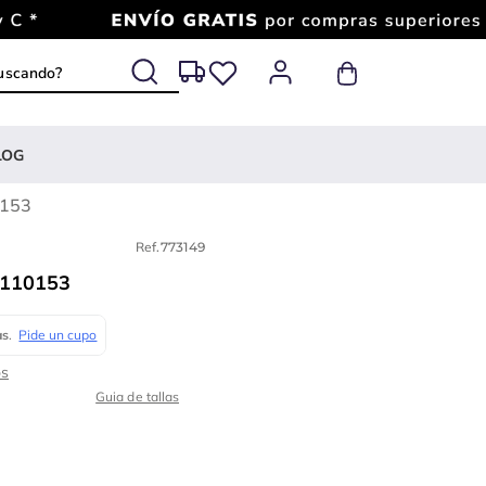
 buscando?
LOG
0153
Ref.
773149
110153
Guia de tallas