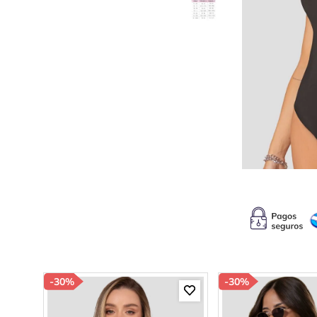
10
.
s
-
30%
-
30%