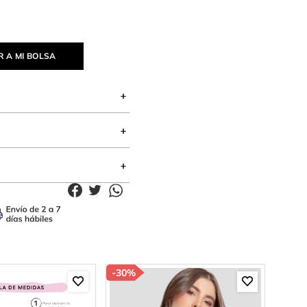
 A MI BOLSA
-
30%
-
85%