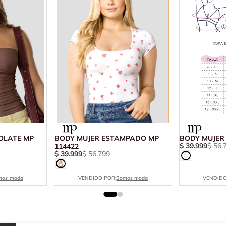
OLATE MP
BODY MUJER ESTAMPADO MP
BODY MUJER
$
39
.
999
$
56
.
114422
$
39
.
999
$
56
.
799
mos moda
VENDIDO POR:
Somos moda
VENDIDO