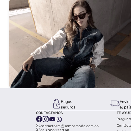
Pagos
Envio 
seguros
el paí
CONTÁCTANOS
TE AYU
Pregunta
Contáct
contactosm@somosmoda.com.co
018000121299