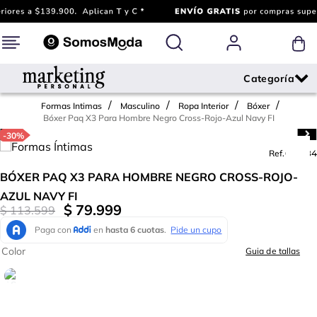
Formas Intimas
Masculino
Ropa Interior
Bóxer
Bóxer Paq X3 Para Hombre Negro Cross-Rojo-Azul Navy FI
-
30%
Ref.
633284
BÓXER PAQ X3 PARA HOMBRE NEGRO CROSS-ROJO-
AZUL NAVY FI
$
79
.
999
$
113
.
599
Color
Guia de tallas