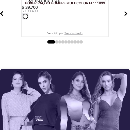
BÓXER PAQ X3 HOMBRE MULTICOLOR FI 111899
$
39
.
700
$
198
.
400
Vendido por:
Somos moda