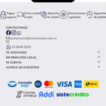
Pagos
Envio a todo
Atención
Devoluciones
Seguimie
seguros
el país
al cliente
y garantía
de pedid
CONTÁCTANOS
contactosm@somosmoda.com.co
3226061605
TE AYUDAMOS
INFORMACIÓN LEGAL
MI CUENTA
ACERCA DE NOSOTROS