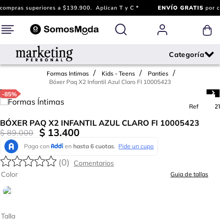
Formas Intimas
Kids - Teens
Panties
Bóxer Paq X2 Infantil Azul Claro FI 10005423
-
85%
Ref.
677521
BÓXER PAQ X2 INFANTIL AZUL CLARO FI 10005423
$
13
.
400
$
89
.
000
(
0
)
Color
Guia de tallas
Talla