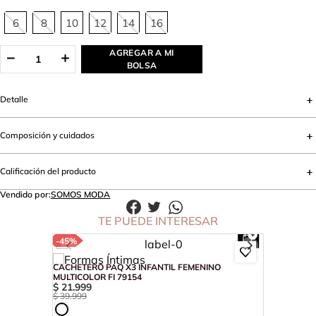
6
8
10
12
14
16
AGREGAR A MI
BOLSA
Detalle
Composición y cuidados
Calificación del producto
Vendido por:
SOMOS MODA
TE PUEDE INTERESAR
-
45%
CACHETERO PAQ X3 INFANTIL FEMENINO
MULTICOLOR FI 79154
$
21
.
999
$
39
.
999