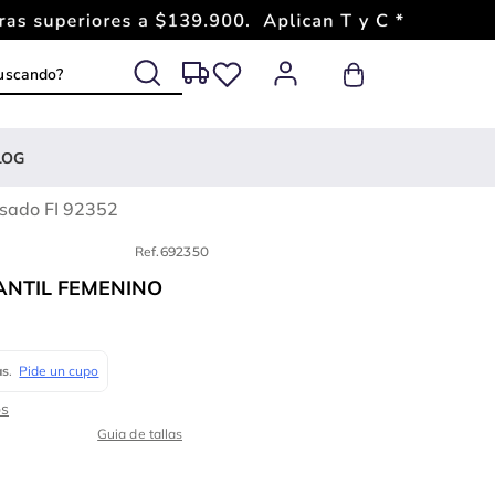
 buscando?
LOG
osado FI 92352
Ref.
692350
ANTIL FEMENINO
Guia de tallas