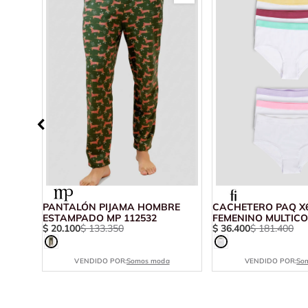
PANTALÓN PIJAMA HOMBRE
CACHETERO PAQ X6
ESTAMPADO MP 112532
FEMENINO MULTICO
$
20
.
100
$
133
.
350
$
36
.
400
$
181
.
400
105944
VENDIDO POR:
Somos moda
VENDIDO POR:
So