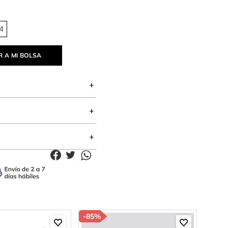
4
 A MI BOLSA
-
85%
-
85%