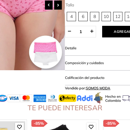
amibuzo
Talla
4
6
8
10
12
1
AGREGAR
Detalle
Composición y cuidados
Calificación del producto
Vendido por:
SOMOS MODA
TE PUEDE INTERESAR
-
85%
-
85%