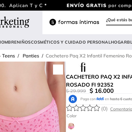
¿Qué estás
INOS MÁS BUSCADOS
ody
HOMBRE
NIÑOS
COSMÉTICOS Y CUIDADO PERSONAL
HOGAR
B
estidos
- Teens
Panties
Cachetero Paq X2 Infantil Femenino R
rasier
lusas
CACHETERO PAQ X2 INF
nterizo
ROSADO FI 92352
$
16
.
000
$
29
.
999
estido
hort
(
0
)
onjunto
Color
anties