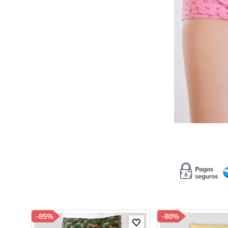
10
.
c
-
85%
-
80%