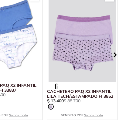
PAQ X2 INFANTIL
I 33837
CACHETERO PAQ X2 INFANTIL
BÓXER
400
LILA TECH/ESTAMPADO FI 3852
CLARO
$
13
.
400
$
88
.
700
$
19
.
8
34641
 POR:
Somos moda
VENDIDO POR:
Somos moda