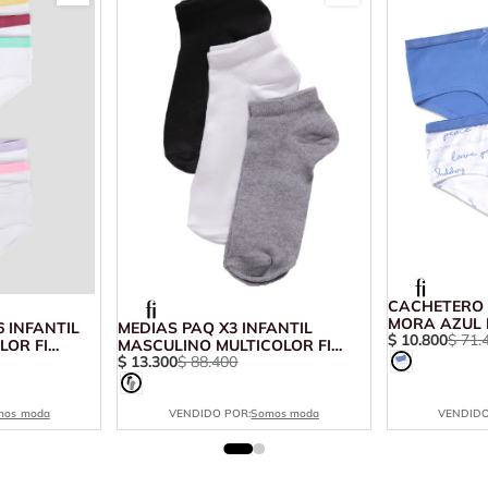
CACHETERO 
MORA AZUL F
 INFANTIL
MEDIAS PAQ X3 INFANTIL
$
10
.
800
$
71
.
LOR FI
MASCULINO MULTICOLOR FI
$
13
.
300
$
88
.
400
102018
mos moda
VENDIDO POR:
Somos moda
VENDIDO