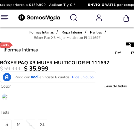
Formas Intimas
Ropa Interior
Panties
Bóxer Paq X3 Mujer Multicolor Fi 111697
-
40%
Ref.
778317
BÓXER PAQ X3 MUJER MULTICOLOR FI 111697
$
35
.
999
$
59
.
999
Color
Guia de tallas
Talla
S
M
L
XL