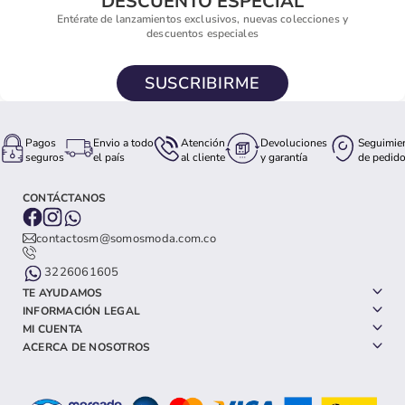
DESCUENTO ESPECIAL
Entérate de lanzamientos exclusivos, nuevas colecciones y
descuentos especiales
SUSCRIBIRME
Pagos
Envio a todo
Atención
Devoluciones
Seguimie
seguros
el país
al cliente
y garantía
de pedid
CONTÁCTANOS
contactosm@somosmoda.com.co
3226061605
TE AYUDAMOS
INFORMACIÓN LEGAL
MI CUENTA
ACERCA DE NOSOTROS