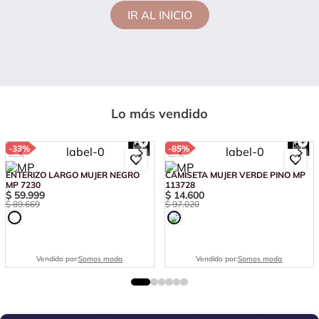
IR AL INICIO
Lo más vendido
-
33%
-
85%
ENTERIZO LARGO MUJER NEGRO
CAMISETA MUJER VERDE PINO MP
MP 7230
113728
$
59
.
999
$
14
.
600
$
89
.
669
$
97
.
020
Vendido por:
Somos moda
Vendido por:
Somos moda