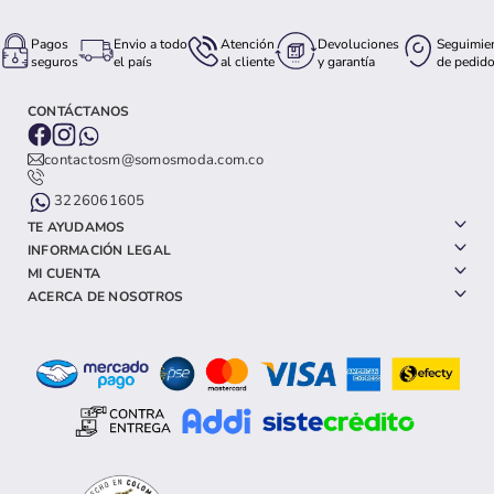
Pagos
Envio a todo
Atención
Devoluciones
Seguimie
seguros
el país
al cliente
y garantía
de pedid
CONTÁCTANOS
contactosm@somosmoda.com.co
3226061605
TE AYUDAMOS
INFORMACIÓN LEGAL
MI CUENTA
ACERCA DE NOSOTROS