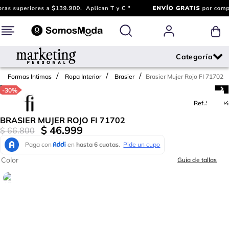
Brasier Mujer Rojo FI 71702
Formas Intimas
Ropa Interior
Brasier
-
30%
Ref.
589704
BRASIER MUJER ROJO FI 71702
$
46
.
999
$
66
.
800
Color
Guia de tallas