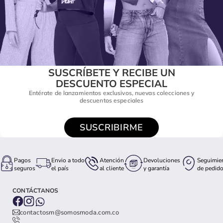
SUSCRÍBETE Y RECIBE UN
DESCUENTO ESPECIAL
Entérate de lanzamientos exclusivos, nuevas colecciones y
descuentos especiales
SUSCRIBIRME
Pagos
Envio a todo
Atención
Devoluciones
Seguimie
seguros
el país
al cliente
y garantía
de pedid
CONTÁCTANOS
contactosm@somosmoda.com.co