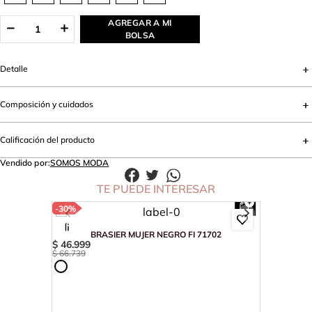
AGREGAR A MI
BOLSA
Detalle
Composición y cuidados
Calificación del producto
Vendido por:
SOMOS MODA
TE PUEDE INTERESAR
-
30%
BRASIER MUJER NEGRO FI 71702
$
46
.
999
$
66
.
739