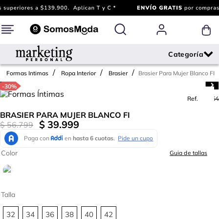
Brasier Para Mujer Blanco FI
Formas Intimas
Ropa Interior
Brasier
-
30%
Ref.
605164
BRASIER PARA MUJER BLANCO FI
$
39
.
999
$
56
.
799
Color
Guia de tallas
Talla
32
34
36
38
40
42