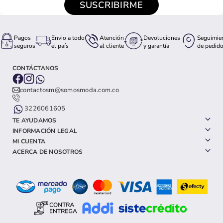
SUSCRIBIRME
Pagos
Envio a todo
Atención
Devoluciones
Seguimie
seguros
el país
al cliente
y garantía
de pedid
CONTÁCTANOS
contactosm@somosmoda.com.co
3226061605
TE AYUDAMOS
INFORMACIÓN LEGAL
MI CUENTA
ACERCA DE NOSOTROS