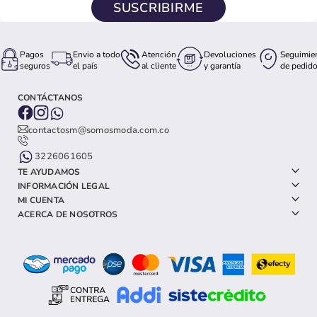
SUSCRIBIRME
Pagos
Envio a todo
Atención
Devoluciones
Seguimie
seguros
el país
al cliente
y garantía
de pedid
CONTÁCTANOS
contactosm@somosmoda.com.co
3226061605
TE AYUDAMOS
INFORMACIÓN LEGAL
MI CUENTA
ACERCA DE NOSOTROS