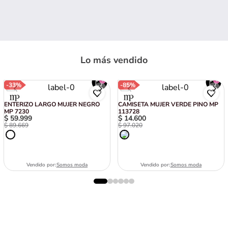
Lo más vendido
-
33%
-
85%
ENTERIZO LARGO MUJER NEGRO
CAMISETA MUJER VERDE PINO MP
MP 7230
113728
$
59
.
999
$
14
.
600
$
89
.
669
$
97
.
020
Vendido por:
Somos moda
Vendido por:
Somos moda