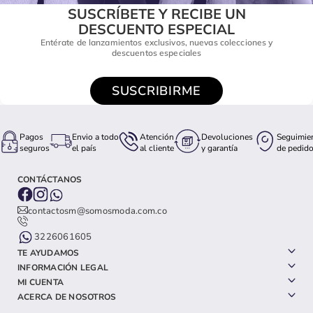
SUSCRÍBETE Y RECIBE UN
DESCUENTO ESPECIAL
Entérate de lanzamientos exclusivos, nuevas colecciones y
descuentos especiales
SUSCRIBIRME
Pagos
Envio a todo
Atención
Devoluciones
Seguimie
seguros
el país
al cliente
y garantía
de pedid
CONTÁCTANOS
contactosm@somosmoda.com.co
3226061605
TE AYUDAMOS
INFORMACIÓN LEGAL
MI CUENTA
ACERCA DE NOSOTROS