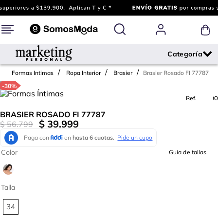
Brasier Rosado FI 77787
Formas Intimas
Ropa Interior
Brasier
-
30%
Ref.
613000
BRASIER ROSADO FI 77787
$
39
.
999
$
56
.
799
Color
Guia de tallas
Talla
34