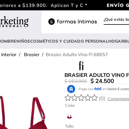
¿Qué estás
INOS MÁS BUSCADOS
ody
HOMBRE
NIÑOS
COSMÉTICOS Y CUIDADO PERSONAL
HOGAR
B
estidos
Interior
Brasier
Brasier Adulto Vino FI 68657
rasier
nterizo
BRASIER ADULTO VINO F
lusas
$
24
.
500
$
163
.
000
estido
(
0
)
anties
Color
lusa
onjunto
Talla