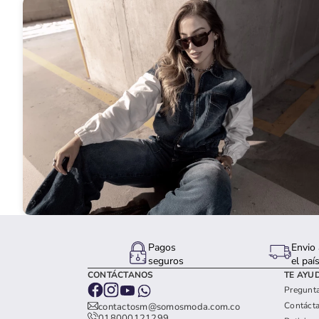
Pagos
Envio 
seguros
el paí
CONTÁCTANOS
TE AYU
Pregunta
Contáct
contactosm@somosmoda.com.co
018000121299