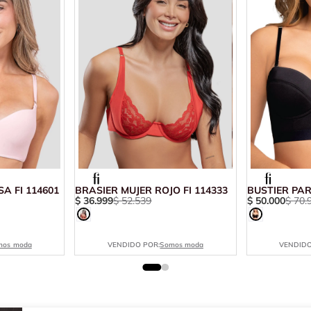
A FI 114601
BRASIER MUJER ROJO FI 114333
BUSTIER PAR
$
36
.
999
$
52
.
539
$
50
.
000
$
70
.
mos moda
VENDIDO POR:
Somos moda
VENDIDO