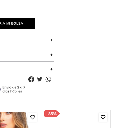
 A MI BOLSA
-
85%
-
30%