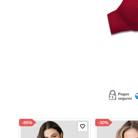
10
.
s
-
85%
-
30%