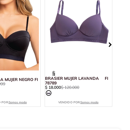
BRASI
$
39
.
9
BRASIER MUJER LAVANDA FI
A MUJER NEGRO FI
78789
999
$
18
.
000
$
120
.
000
 POR:
Somos moda
VENDIDO POR:
Somos moda