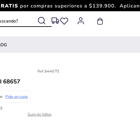
 buscando?
LOG
Ref.
644073
I 68657
Guia de tallas