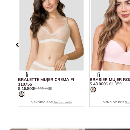
68657
BRALETTE MUJER CREMA FI
BRASIER MUJER ROS
$
43
.
000
$
61
.
059
110755
$
16
.
800
$
112
.
000
VENDIDO POR:
Somos moda
VENDIDO POR:
So