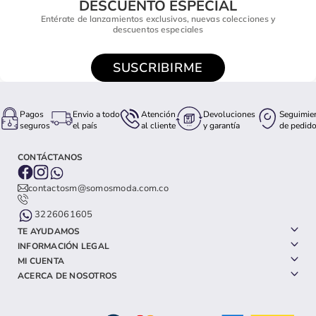
DESCUENTO ESPECIAL
Entérate de lanzamientos exclusivos, nuevas colecciones y
descuentos especiales
SUSCRIBIRME
Pagos
Envio a todo
Atención
Devoluciones
Seguimie
seguros
el país
al cliente
y garantía
de pedid
CONTÁCTANOS
contactosm@somosmoda.com.co
3226061605
TE AYUDAMOS
INFORMACIÓN LEGAL
MI CUENTA
ACERCA DE NOSOTROS