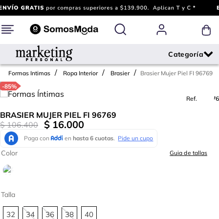
Brasier Mujer Piel FI 96769
Formas Intimas
Ropa Interior
Brasier
-
85%
Ref.
646976
BRASIER MUJER PIEL FI 96769
$
16
.
000
$
106
.
400
Color
Guia de tallas
Talla
32
34
36
38
40