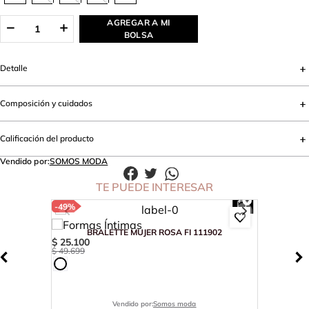
AGREGAR A MI
BOLSA
Detalle
Composición y cuidados
Calificación del producto
Vendido por:
SOMOS MODA
TE PUEDE INTERESAR
-
49%
BRALETTE MUJER ROSA FI 111902
$
25
.
100
$
49
.
699
Vendido por:
Somos moda