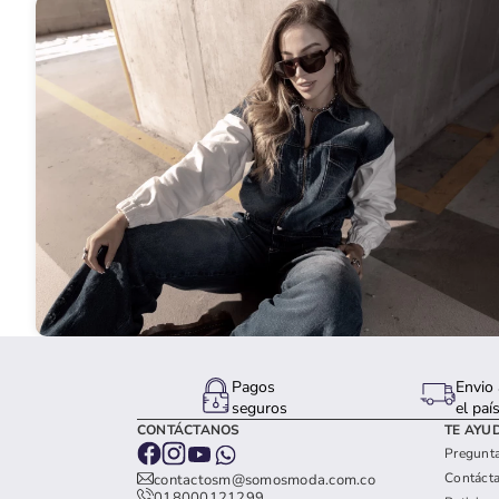
Pagos
Envio 
seguros
el paí
CONTÁCTANOS
TE AYU
Pregunta
Contáct
contactosm@somosmoda.com.co
018000121299