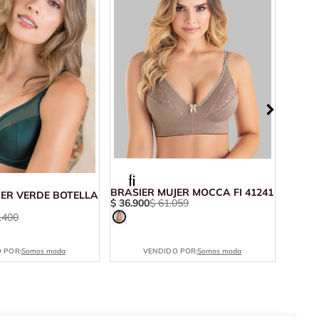
BRASIER MUJER MOCCA FI 41241
JER VERDE BOTELLA
BRASI
$
36
.
900
$
61
.
059
71702
.
400
$
46
.
9
 POR:
Somos moda
VENDIDO POR:
Somos moda