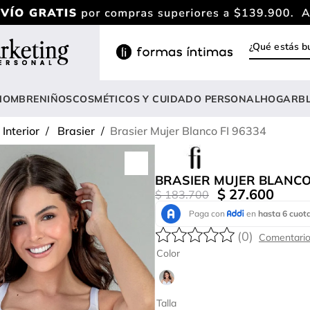
¿Qué estás
INOS MÁS BUSCADOS
ody
HOMBRE
NIÑOS
COSMÉTICOS Y CUIDADO PERSONAL
HOGAR
B
estidos
Interior
Brasier
Brasier Mujer Blanco FI 96334
rasier
lusas
BRASIER MUJER BLANCO 
nterizo
$
27
.
600
$
183
.
700
estido
(
0
)
hort
Color
onjunto
anties
Talla