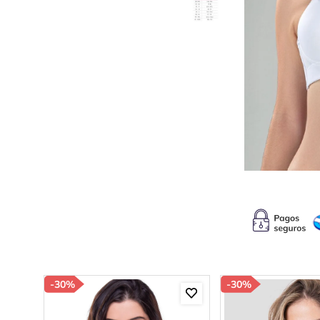
10
.
c
-
30%
-
30%