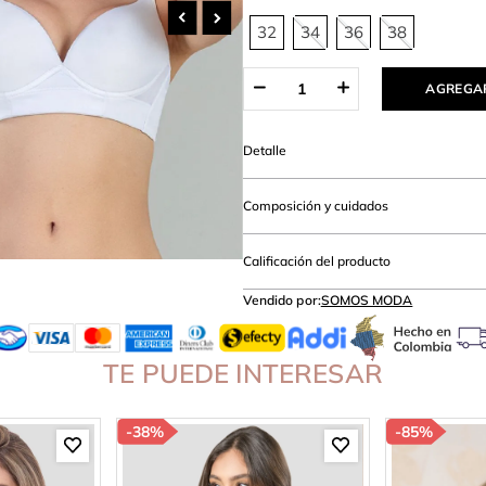
amibuzo
32
34
36
38
AGREGAR
Detalle
Composición y cuidados
Calificación del producto
Vendido por:
SOMOS MODA
TE PUEDE INTERESAR
-
38%
-
85%