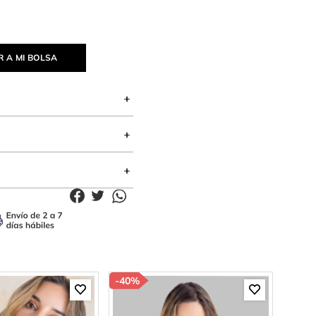
 A MI BOLSA
-
40%
-
30%