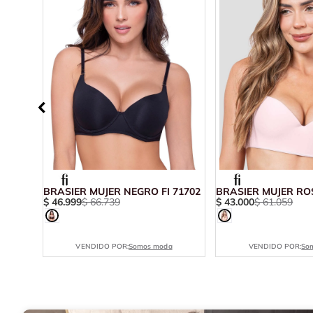
I
BRASIER MUJER NEGRO FI 71702
BRASIER MUJER ROS
$
46
.
999
$
66
.
739
$
43
.
000
$
61
.
059
VENDIDO POR:
Somos moda
VENDIDO POR:
So