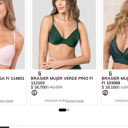
A FI 114601
BRASIER MUJER VERDE PINO FI
BRASIER MU
112103
FI 103068
$
26
.
700
$
42
.
999
$
18
.
100
$
120
mos moda
VENDIDO POR:
Somos moda
VENDIDO