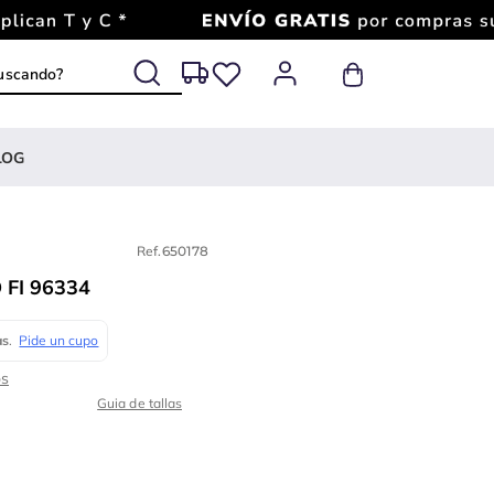
 buscando?
LOG
Ref.
650178
FI 96334
Guia de tallas