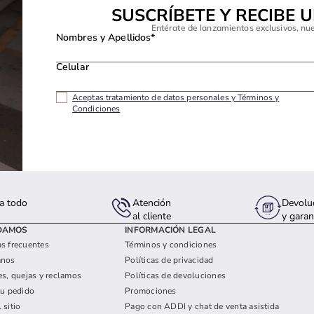
SUSCRÍBETE Y RECIBE 
Entérate de lanzamientos exclusivos, nu
Nombres y Apellidos*
Celular
Aceptas tratamiento de datos personales y Términos y
Condiciones
a todo
Atención
Devolu
s
al cliente
y garan
DAMOS
INFORMACIÓN LEGAL
s frecuentes
Términos y condiciones
anos
Políticas de privacidad
es, quejas y reclamos
Políticas de devoluciones
tu pedido
Promociones
 sitio
Pago con ADDI y chat de venta asistida