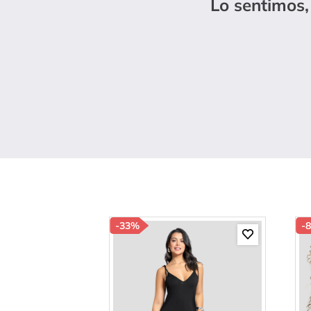
Lo sentimos,
10
.
p
-
33%
-