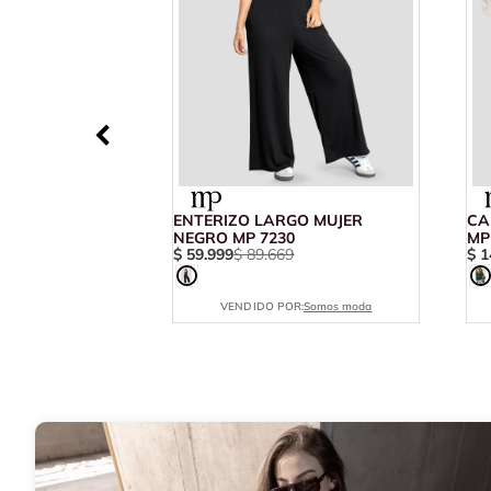
ENTERIZO LARGO MUJER
CA
NEGRO MP 7230
MP
$
59
.
999
$
89
.
669
$
1
VENDIDO POR:
Somos moda