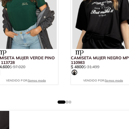
MISETA MUJER VERDE PINO
CAMISETA MUJER NEGRO MP
 113728
110983
4
.
600
$
97
.
020
$
4800
$
31
.
499
VENDIDO POR:
Somos moda
VENDIDO POR:
Somos moda