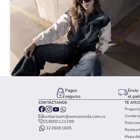
Pagos
Envio 
seguros
el paí
CONTÁCTANOS
TE AYU
Pregunta
Contáct
contactosm@somosmoda.com.co
018000121299
Peticion
3226061605
Rastrea 
Mapa del