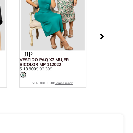
VESTIDO PAQ X2 MUJER
BICOLOR MP 112022
$
13
.
900
$
92
.
399
VENDIDO POR:
Somos moda