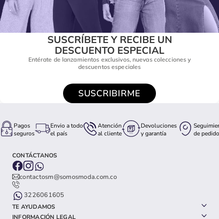
SUSCRÍBETE Y RECIBE UN
DESCUENTO ESPECIAL
Entérate de lanzamientos exclusivos, nuevas colecciones y
descuentos especiales
SUSCRIBIRME
Pagos
Envio a todo
Atención
Devoluciones
Seguimie
seguros
el país
al cliente
y garantía
de pedid
CONTÁCTANOS
contactosm@somosmoda.com.co
3226061605
TE AYUDAMOS
INFORMACIÓN LEGAL