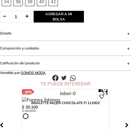
34
36
38
40
42
AGREGAR A MI
BOLSA
Detalle
Composición y cuidados
Calificación del producto
Vendido por:
SOMOS MODA
TE PUEDE INTERESAR
-
39%
BRALETTE MUJER CHOCOLATE FI 111902
$
30
.
100
$
49
.
699