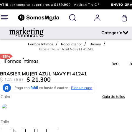
Formas Intimas
Ropa Interior
Brasier
Brasier Mujer Azul Navy FI 41241
-
85%
Ref.
663888
BRASIER MUJER AZUL NAVY FI 41241
$
21
.
300
$
142
.
000
Color
Guia de tallas
Talla