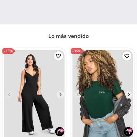
Lo más vendido
-
33%
-
85%