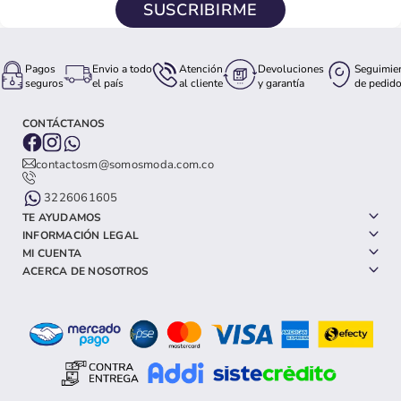
SUSCRIBIRME
Pagos
Envio a todo
Atención
Devoluciones
Seguimie
seguros
el país
al cliente
y garantía
de pedid
CONTÁCTANOS
contactosm@somosmoda.com.co
3226061605
TE AYUDAMOS
INFORMACIÓN LEGAL
MI CUENTA
ACERCA DE NOSOTROS