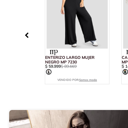
ENTERIZO LARGO MUJER
CA
NEGRO MP 7230
MP
$
59
.
999
$
89
.
669
$
1
VENDIDO POR:
Somos moda