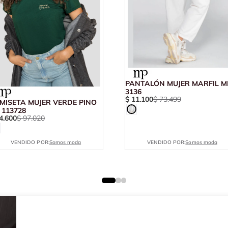
PANTALÓN MUJER MARFIL M
3136
$
11
.
100
$
73
.
499
MISETA MUJER VERDE PINO
 113728
4
.
600
$
97
.
020
VENDIDO POR:
Somos moda
VENDIDO POR:
Somos moda