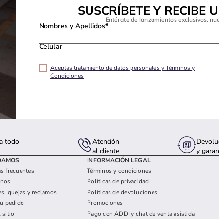
SUSCRÍBETE Y RECIBE 
Entérate de lanzamientos exclusivos, nu
Nombres y Apellidos*
Celular
Aceptas tratamiento de datos personales y Términos y
Condiciones
a todo
Atención
Devolu
s
al cliente
y garan
DAMOS
INFORMACIÓN LEGAL
s frecuentes
Términos y condiciones
anos
Políticas de privacidad
es, quejas y reclamos
Políticas de devoluciones
tu pedido
Promociones
 sitio
Pago con ADDI y chat de venta asistida