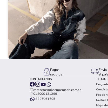
Pagos
Envio 
seguros
el paí
CONTÁCTANOS
TE AYU
Pregunta
Contáct
contactosm@somosmoda.com.co
018000121299
Peticion
3226061605
Rastrea 
Mapa del