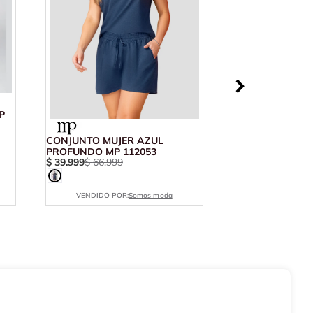
P
CONJUNTO MUJER AZUL
PROFUNDO MP 112053
$
39
.
999
$
66
.
999
VENDIDO POR:
Somos moda