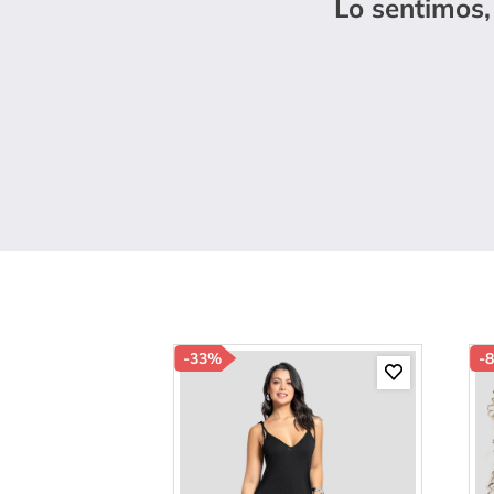
Lo sentimos,
10
.
b
-
33%
-