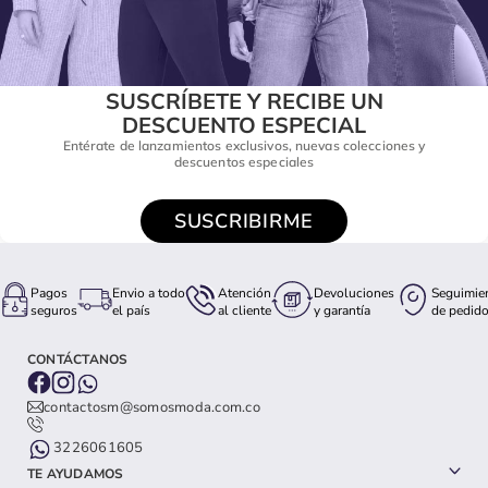
SUSCRÍBETE Y RECIBE UN
DESCUENTO ESPECIAL
Entérate de lanzamientos exclusivos, nuevas colecciones y
descuentos especiales
SUSCRIBIRME
Pagos
Envio a todo
Atención
Devoluciones
Seguimie
seguros
el país
al cliente
y garantía
de pedid
CONTÁCTANOS
contactosm@somosmoda.com.co
3226061605
TE AYUDAMOS