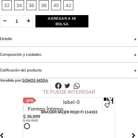
32
34
36
38
40
42
AGREGAR A MI
BOLSA
Detalle
Composición y cuidados
Calificación del producto
Vendido por:
SOMOS MODA
TE PUEDE INTERESAR
-
30%
BRASIER MUJER ROJO FI 114333
$
36
.
999
$
52
.
539