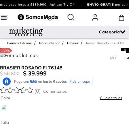
Brasier Rosado FI 76148
Formas Intimas
Ropa Interior
Brasier
-
30%
Ref.
734031
BRASIER ROSADO FI 76148
$
39
.
999
$
56
.
800
(
0
)
Color
Guia de tallas
Talla