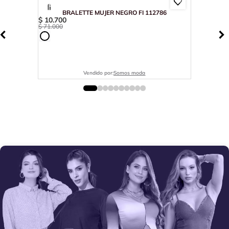
BRALETTE MUJER NEGRO FI 112786
$
10
.
700
$
71
.
000
Vendido por:
Somos moda