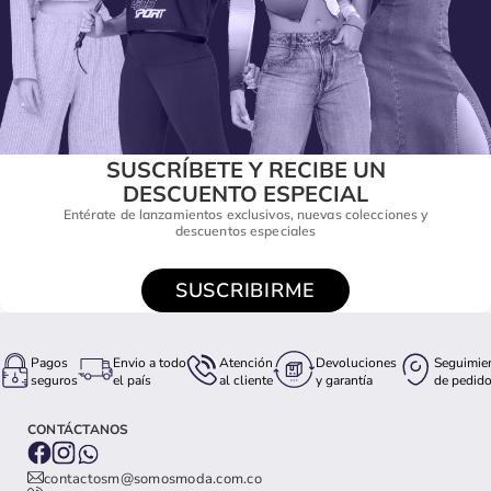
SUSCRÍBETE Y RECIBE UN
DESCUENTO ESPECIAL
Entérate de lanzamientos exclusivos, nuevas colecciones y
descuentos especiales
SUSCRIBIRME
Pagos
Envio a todo
Atención
Devoluciones
Seguimie
seguros
el país
al cliente
y garantía
de pedid
CONTÁCTANOS
contactosm@somosmoda.com.co