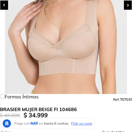
Ref.
757051
BRASIER MUJER BEIGE FI 104686
$
34
.
999
$
49
.
999