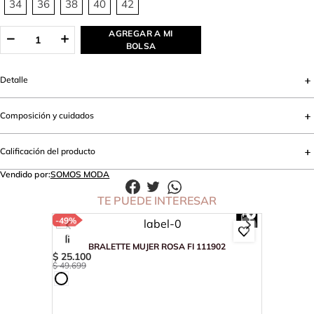
34
36
38
40
42
AGREGAR A MI
BOLSA
Detalle
Composición y cuidados
Calificación del producto
Vendido por:
SOMOS MODA
TE PUEDE INTERESAR
-
49%
BRALETTE MUJER ROSA FI 111902
$
25
.
100
$
49
.
699