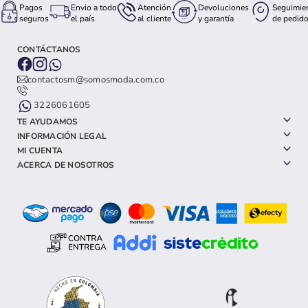
Pagos
Envio a todo
Atención
Devoluciones
Seguimie
seguros
el país
al cliente
y garantía
de pedid
CONTÁCTANOS
contactosm@somosmoda.com.co
3226061605
TE AYUDAMOS
INFORMACIÓN LEGAL
MI CUENTA
ACERCA DE NOSOTROS