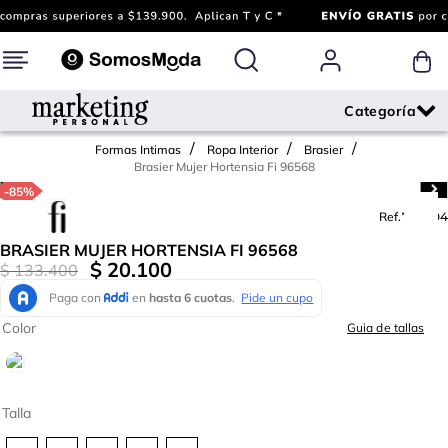
Formas Intimas
Ropa Interior
Brasier
Brasier Mujer Hortensia Fi 96568
-
85%
Ref.
783604
BRASIER MUJER HORTENSIA FI 96568
$
20
.
100
$
133
.
400
Color
Guia de tallas
Talla