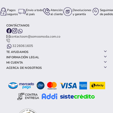
Pagos
Envio a todo
Atención
Devoluciones
Seguimie
seguros
el país
al cliente
y garantía
de pedid
CONTÁCTANOS
contactosm@somosmoda.com.co
3226061605
TE AYUDAMOS
INFORMACIÓN LEGAL
MI CUENTA
ACERCA DE NOSOTROS