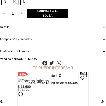
S
M
L
AGREGAR A MI
BOLSA
Detalle
Composición y cuidados
Calificación del producto
Vendido por:
SOMOS MODA
TE PUEDE INTERESAR
-
85%
CACHETERO MUJER BEIGE FI 104700
$
11
.
600
$
76
.
700