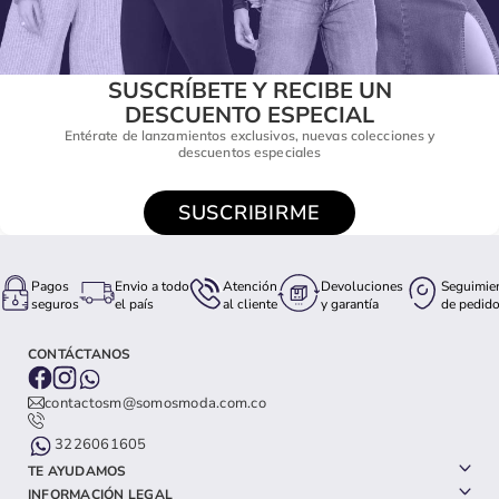
SUSCRÍBETE Y RECIBE UN
DESCUENTO ESPECIAL
Entérate de lanzamientos exclusivos, nuevas colecciones y
descuentos especiales
SUSCRIBIRME
Pagos
Envio a todo
Atención
Devoluciones
Seguimie
seguros
el país
al cliente
y garantía
de pedid
CONTÁCTANOS
contactosm@somosmoda.com.co
3226061605
TE AYUDAMOS
INFORMACIÓN LEGAL