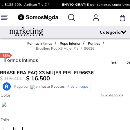
Formas Intimas
Ropa Interior
Panties
Brasilera Paq X3 Mujer Piel FI 96636
-
85%
Ref.
646359
BRASILERA PAQ X3 MUJER PIEL FI 96636
$
16
.
500
$
109
.
400
Color
Guia de tallas
Talla