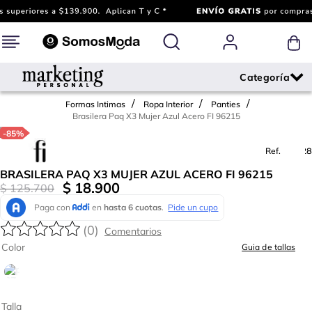
Formas Intimas
Ropa Interior
Panties
Brasilera Paq X3 Mujer Azul Acero FI 96215
-
85%
Ref.
677328
BRASILERA PAQ X3 MUJER AZUL ACERO FI 96215
$
18
.
900
$
125
.
700
(
0
)
Color
Guia de tallas
Talla