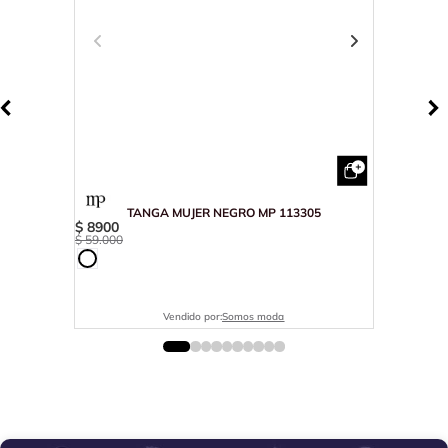
TANGA MUJER NEGRO MP 113305
$
8900
$
59
.
000
Vendido por:
Somos moda