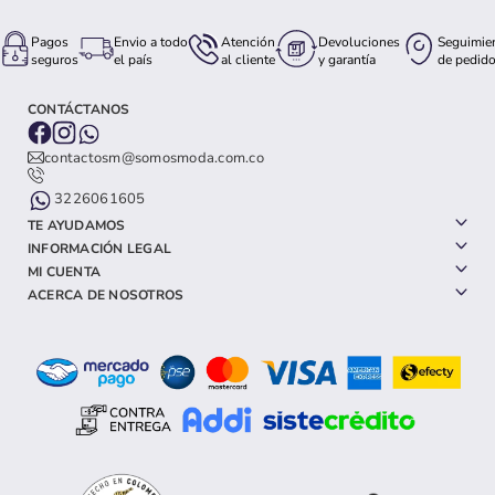
Pagos
Envio a todo
Atención
Devoluciones
Seguimie
seguros
el país
al cliente
y garantía
de pedid
CONTÁCTANOS
contactosm@somosmoda.com.co
3226061605
TE AYUDAMOS
INFORMACIÓN LEGAL
MI CUENTA
ACERCA DE NOSOTROS