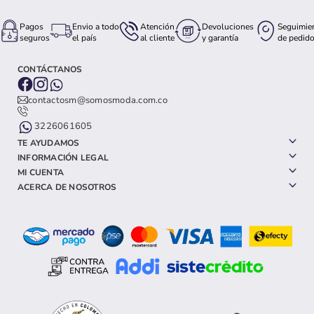
Pagos
Envio a todo
Atención
Devoluciones
Seguimie
seguros
el país
al cliente
y garantía
de pedid
CONTÁCTANOS
contactosm@somosmoda.com.co
3226061605
TE AYUDAMOS
INFORMACIÓN LEGAL
MI CUENTA
ACERCA DE NOSOTROS