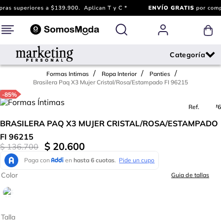
Formas Intimas
Ropa Interior
Panties
Brasilera Paq X3 Mujer Cristal/Rosa/Estampado FI 96215
-
85%
Ref.
722976
BRASILERA PAQ X3 MUJER CRISTAL/ROSA/ESTAMPADO
FI 96215
$
20
.
600
$
136
.
700
Color
Guia de tallas
Talla