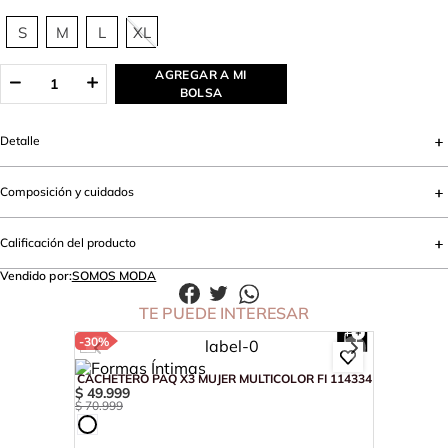
S
M
L
XL
AGREGAR A MI
BOLSA
Detalle
Composición y cuidados
Calificación del producto
Vendido por:
SOMOS MODA
TE PUEDE INTERESAR
-
30%
CACHETERO PAQ X3 MUJER MULTICOLOR FI 114334
$
49
.
999
$
70
.
999