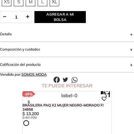
XS
S
M
L
XL
AGREGAR A MI
BOLSA
Detalle
Composición y cuidados
Calificación del producto
Vendido por:
SOMOS MODA
TE PUEDE INTERESAR
-
85%
BRASILERA PAQ X2 MUJER NEGRO-MORADO FI
34858
$
13
.
200
$
87
.
700