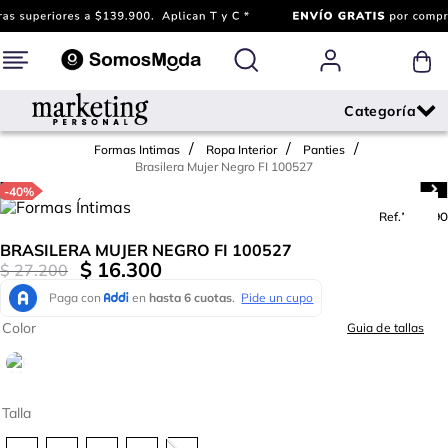
Formas Intimas
Ropa Interior
Panties
Brasilera Mujer Negro FI 100527
-
40%
Ref.
744090
BRASILERA MUJER NEGRO FI 100527
$
16
.
300
$
27
.
200
Color
Guia de tallas
Talla