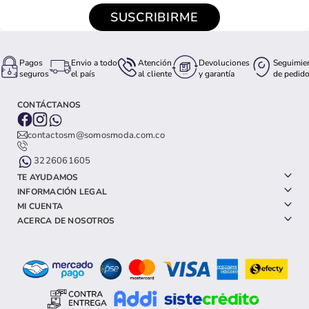
SUSCRIBIRME
Pagos
Envio a todo
Atención
Devoluciones
Seguimie
seguros
el país
al cliente
y garantía
de pedid
CONTÁCTANOS
contactosm@somosmoda.com.co
3226061605
TE AYUDAMOS
INFORMACIÓN LEGAL
MI CUENTA
ACERCA DE NOSOTROS