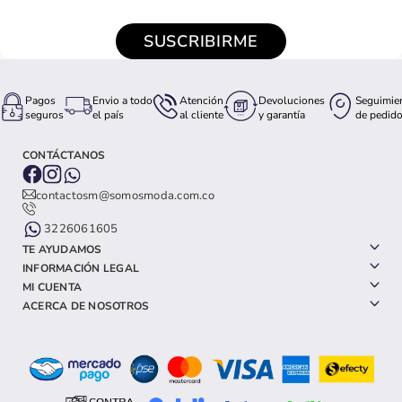
SUSCRIBIRME
Pagos
Envio a todo
Atención
Devoluciones
Seguimie
seguros
el país
al cliente
y garantía
de pedid
CONTÁCTANOS
contactosm@somosmoda.com.co
3226061605
TE AYUDAMOS
INFORMACIÓN LEGAL
MI CUENTA
ACERCA DE NOSOTROS