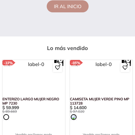
IR AL INICIO
Lo más vendido
-
33%
-
85%
ENTERIZO LARGO MUJER NEGRO
CAMISETA MUJER VERDE PINO MP
MP 7230
113728
$
59
.
999
$
14
.
600
$
89
.
669
$
97
.
020
Vendido por:
Somos moda
Vendido por:
Somos moda