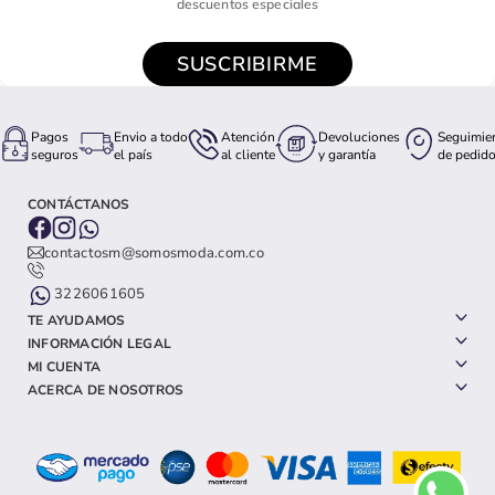
descuentos especiales
SUSCRIBIRME
Pagos
Envio a todo
Atención
Devoluciones
Seguimie
seguros
el país
al cliente
y garantía
de pedid
CONTÁCTANOS
contactosm@somosmoda.com.co
3226061605
TE AYUDAMOS
INFORMACIÓN LEGAL
MI CUENTA
ACERCA DE NOSOTROS