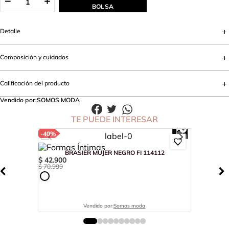
BOLSA
Detalle
Composición y cuidados
Calificación del producto
Vendido por:
SOMOS MODA
TE PUEDE INTERESAR
-
40%
BRASIER MUJER NEGRO FI 114112
$
42
.
900
$
70
.
999
Vendido por:
Somos moda