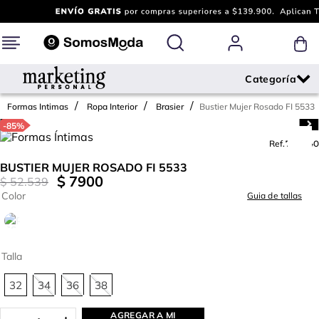
Bustier Mujer Rosado FI 5533
Formas Intimas
Ropa Interior
Brasier
-
85%
Ref.
709440
BUSTIER MUJER ROSADO FI 5533
$
7900
$
52
.
539
Color
Guia de tallas
Talla
32
34
36
38
AGREGAR A MI