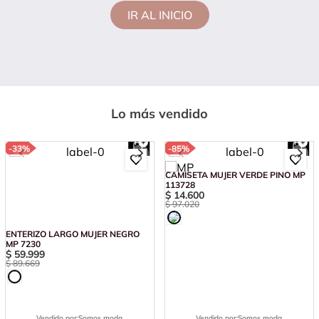
IR AL INICIO
Lo más vendido
-
33%
-
85%
ENTERIZO LARGO MUJER NEGRO
CAMISETA MUJER VERDE PINO MP
MP 7230
113728
$
59
.
999
$
14
.
600
$
89
.
669
$
97
.
020
Vendido por:
Somos moda
Vendido por:
Somos moda