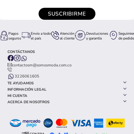
SUSCRIBIRME
Pagos
Envio a todo
Atención
Devoluciones
Seguimie
seguros
el país
al cliente
y garantía
de pedid
CONTÁCTANOS
contactosm@somosmoda.com.co
3226061605
TE AYUDAMOS
INFORMACIÓN LEGAL
MI CUENTA
ACERCA DE NOSOTROS