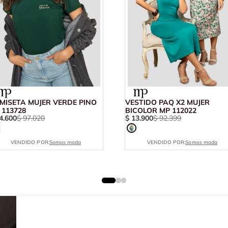
MISETA MUJER VERDE PINO
VESTIDO PAQ X2 MUJER
 113728
BICOLOR MP 112022
4
.
600
$
97
.
020
$
13
.
900
$
92
.
399
VENDIDO POR:
Somos moda
VENDIDO POR:
Somos moda