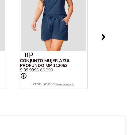
CONJUNTO MUJER AZUL
PROFUNDO MP 112053
$
39
.
999
$
66
.
999
VENDIDO POR:
Somos moda