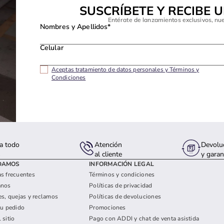
SUSCRÍBETE Y RECIBE 
Entérate de lanzamientos exclusivos, nu
Nombres y Apellidos*
Celular
Aceptas tratamiento de datos personales y Términos y
Condiciones
a todo
Atención
Devolu
s
al cliente
y garan
DAMOS
INFORMACIÓN LEGAL
s frecuentes
Términos y condiciones
anos
Políticas de privacidad
es, quejas y reclamos
Políticas de devoluciones
tu pedido
Promociones
 sitio
Pago con ADDI y chat de venta asistida