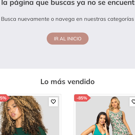
 la página que buscas ya no se encuent
amibuzo
Busca nuevamente o navega en nuestras categorías
IR AL INICIO
Lo más vendido
85%
-
85%