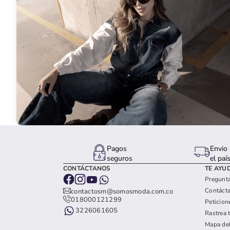
Pagos
Envio 
seguros
el paí
CONTÁCTANOS
TE AYU
Pregunta
Contáct
contactosm@somosmoda.com.co
018000121299
Peticion
3226061605
Rastrea 
Mapa del