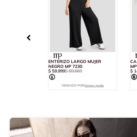
ENTERIZO LARGO MUJER
CA
NEGRO MP 7230
MP
$
59
.
999
$
89
.
669
$
1
VENDIDO POR:
Somos moda