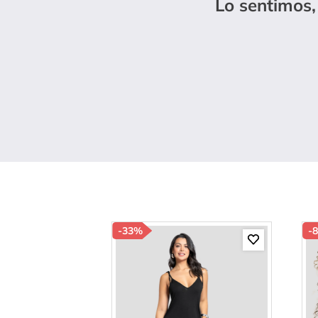
Lo sentimos,
10
.
c
-
33%
-