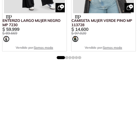
ENTERIZO LARGO MUJER NEGRO
CAMISETA MUJER VERDE PINO MP
MP 7230
113728
$
59
.
999
$
14
.
600
$
89
.
669
$
97
.
020
Vendido por:
Somos moda
Vendido por:
Somos moda