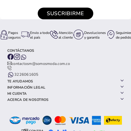
SUSCRIBIRME
Pagos
Envio a todo
Atención
Devoluciones
Seguimie
seguros
el país
al cliente
y garantía
de pedid
CONTÁCTANOS
contactosm@somosmoda.com.co
3226061605
TE AYUDAMOS
INFORMACIÓN LEGAL
MI CUENTA
ACERCA DE NOSOTROS