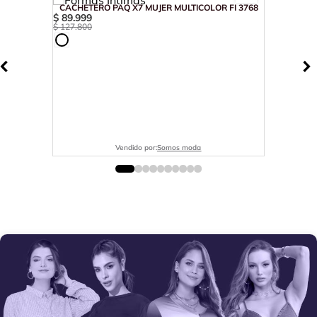
CACHETERO PAQ X7 MUJER MULTICOLOR FI 3768
$
89
.
999
$
127
.
800
Vendido por:
Somos moda