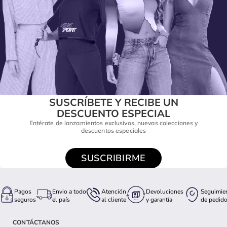
SUSCRÍBETE Y RECIBE UN
DESCUENTO ESPECIAL
Entérate de lanzamientos exclusivos, nuevas colecciones y
descuentos especiales
SUSCRIBIRME
Pagos
Envio a todo
Atención
Devoluciones
Seguimie
seguros
el país
al cliente
y garantía
de pedid
CONTÁCTANOS