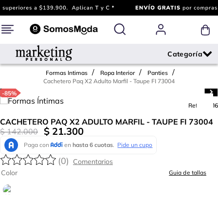
Formas Intimas
Ropa Interior
Panties
Cachetero Paq X2 Adulto Marfil - Taupe FI 73004
-
85%
Ref.
610216
CACHETERO PAQ X2 ADULTO MARFIL - TAUPE FI 73004
$
21
.
300
$
142
.
000
(
0
)
Color
Guia de tallas