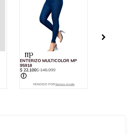
ENTERIZO MULTICOLOR MP
95918
$
22
.
100
$
146
.
999
VENDIDO POR:
Somos moda