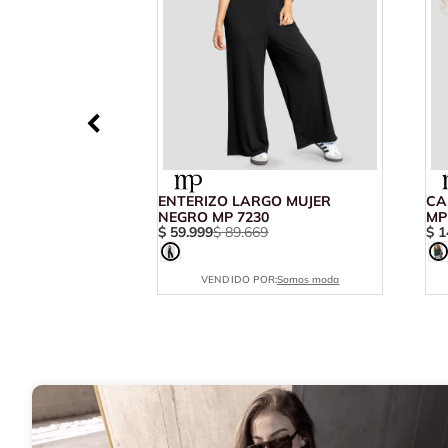
ENTERIZO LARGO MUJER
CA
NEGRO MP 7230
MP
$
59
.
999
$
89
.
669
$
1
VENDIDO POR:
Somos moda