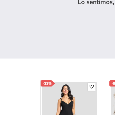
Lo sentimos,
10
.
s
-
33%
-