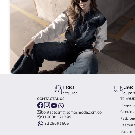
Pagos
Envio 
seguros
el paí
CONTÁCTANOS
TE AYU
Pregunta
Contáct
contactosm@somosmoda.com.co
018000121299
Peticion
3226061605
Rastrea 
Mapa del