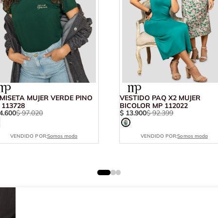
MISETA MUJER VERDE PINO
VESTIDO PAQ X2 MUJER
 113728
BICOLOR MP 112022
4
.
600
$
97
.
020
$
13
.
900
$
92
.
399
VENDIDO POR:
Somos moda
VENDIDO POR:
Somos moda