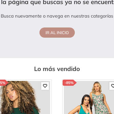
 la página que buscas ya no se encuent
hort
Busca nuevamente o navega en nuestras categorías
IR AL INICIO
Lo más vendido
85%
-
85%