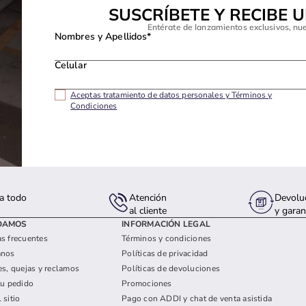
SUSCRÍBETE Y RECIBE 
Entérate de lanzamientos exclusivos, nu
Nombres y Apellidos*
Celular
Aceptas tratamiento de datos personales y Términos y
Condiciones
a todo
Atención
Devolu
s
al cliente
y garan
DAMOS
INFORMACIÓN LEGAL
s frecuentes
Términos y condiciones
anos
Políticas de privacidad
es, quejas y reclamos
Políticas de devoluciones
tu pedido
Promociones
 sitio
Pago con ADDI y chat de venta asistida