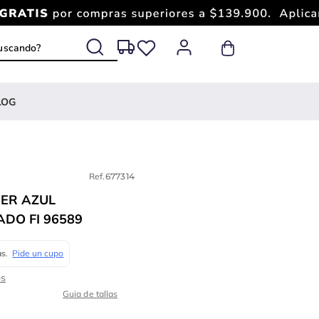
 buscando?
LOG
Ref.
677314
ER AZUL
DO FI 96589
Guia de tallas