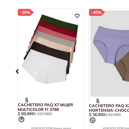
-
30%
-
40%
CACHETERO PAQ X7 MUJER
A
CACHETERO PAQ X
MULTICOLOR FI 3768
HORTENSIA-CHOCO
$
89
.
999
$
127
.
800
$
36
.
900
$
61
.
059
69007
VENDIDO POR:
Somos moda
VENDIDO POR:
So