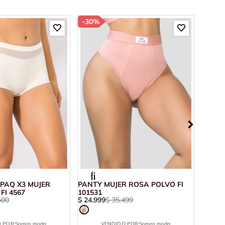
-
30%
-
85%
PAQ X3 MUJER
PANTY MUJER ROSA POLVO FI
CACHE
FI 4567
101531
MULTI
500
$
24
.
999
$
35
.
499
$
20
.
6
 POR:
Somos moda
VENDIDO POR:
Somos moda