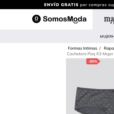
TÉRM
1
.
b
MUJER
2
.
v
Formas Intimas
Ropa 
3
.
b
Cachetero Paq X3 Mujer 
-
85%
4
.
b
5
.
e
6
.
v
7
.
s
8
.
c
9
.
p