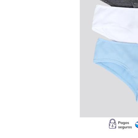
10
.
c