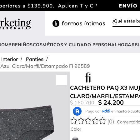
¿Qué estás
INOS MÁS BUSCADOS
ody
HOMBRE
NIÑOS
COSMÉTICOS Y CUIDADO PERSONAL
HOGAR
B
estidos
Interior
Panties
rasier
Azul Claro/Marfil/Estampado FI 96589
lusas
nterizo
CACHETERO PAQ X3 MUJ
CLARO/MARFIL/ESTAMPA
estido
$
24
.
200
$
160
.
700
hort
onjunto
(
0
)
Color
anties