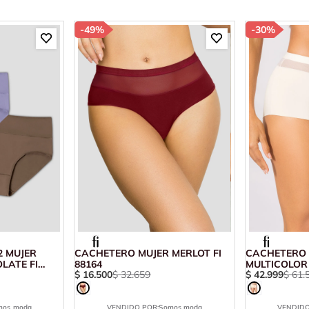
-
49%
-
30%
2 MUJER
CACHETERO MUJER MERLOT FI
CACHETERO 
LATE FI
88164
MULTICOLOR 
$
16
.
500
$
32
.
659
$
42
.
999
$
61
.
mos moda
VENDIDO POR:
Somos moda
VENDIDO