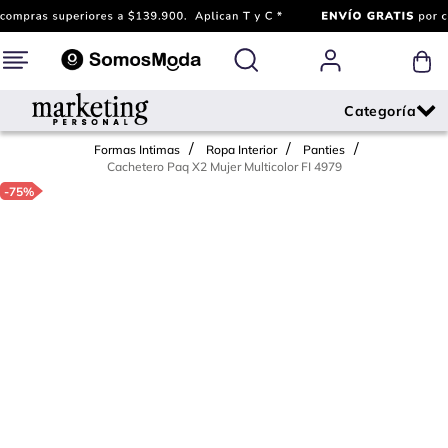
Formas Intimas
Ropa Interior
Panties
Cachetero Paq X2 Mujer Multicolor FI 4979
-
75%