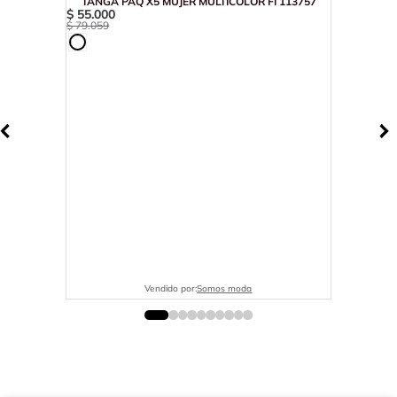
TANGA PAQ X5 MUJER MULTICOLOR FI 113757
$
55
.
000
$
79
.
059
Vendido por:
Somos moda