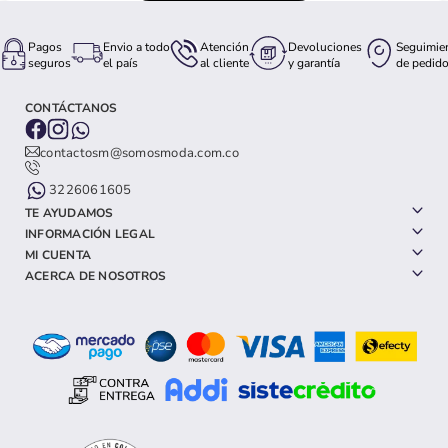
Pagos
Envio a todo
Atención
Devoluciones
Seguimie
seguros
el país
al cliente
y garantía
de pedid
CONTÁCTANOS
contactosm@somosmoda.com.co
3226061605
TE AYUDAMOS
INFORMACIÓN LEGAL
MI CUENTA
ACERCA DE NOSOTROS