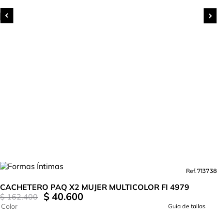
Ref.
713738
CACHETERO PAQ X2 MUJER MULTICOLOR FI 4979
$
40
.
600
$
162
.
400
Color
Guia de tallas