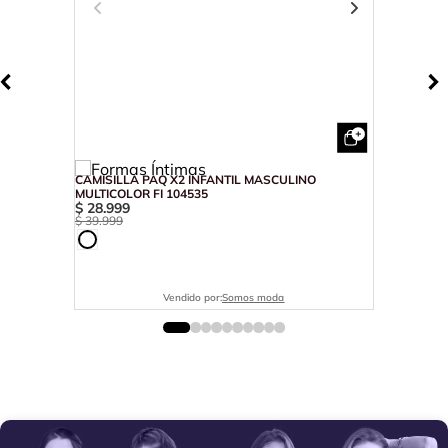
CAMISILLA PAQ X2 INFANTIL MASCULINO
MULTICOLOR FI 104535
$
28
.
999
$
39
.
999
Vendido por:
Somos moda