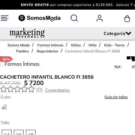
Formas Intimas
Kids - Teens
Panties
Cachetero Infantil Blanco FI 3856
-
85%
Ref.
720447
CACHETERO INFANTIL BLANCO FI 3856
$
7200
$
47
.
700
(
0
)
Color
Guia de tallas
Talla
14
16
18