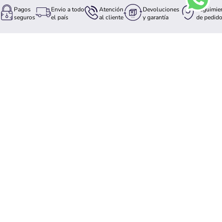
Pagos
Envio a todo
Atención
Devoluciones
Seguimie
seguros
el país
al cliente
y garantía
de pedid
CONTÁCTANOS
contactosm@somosmoda.com.co
3226061605
TE AYUDAMOS
INFORMACIÓN LEGAL
MI CUENTA
ACERCA DE NOSOTROS