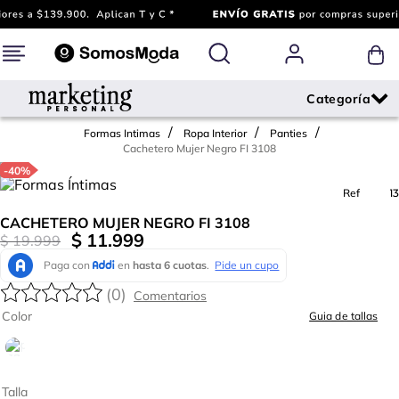
Formas Intimas
Ropa Interior
Panties
Cachetero Mujer Negro FI 3108
-
40%
Ref.
722913
CACHETERO MUJER NEGRO FI 3108
$
11
.
999
$
19
.
999
(
0
)
Color
Guia de tallas
Talla