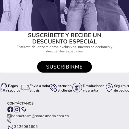
SUSCRÍBETE Y RECIBE UN
DESCUENTO ESPECIAL
Entérate de lanzamientos exclusivos, nuevas colecciones y
descuentos especiales
SUSCRIBIRME
Pagos
Envio a todo
Atención
Devoluciones
Seguimie
seguros
el país
al cliente
y garantía
de pedid
CONTÁCTANOS
contactosm@somosmoda.com.co
3226061605