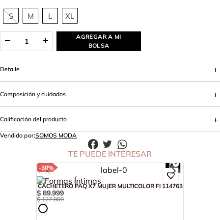
S
M
L
XL
AGREGAR A MI
BOLSA
Detalle
Composición y cuidados
Calificación del producto
Vendido por:
SOMOS MODA
TE PUEDE INTERESAR
-
30%
CACHETERO PAQ X7 MUJER MULTICOLOR FI 114763
$
89
.
999
$
127
.
800