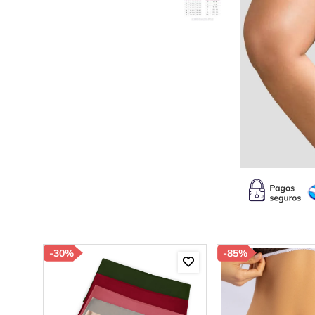
10
.
c
-
30%
-
85%