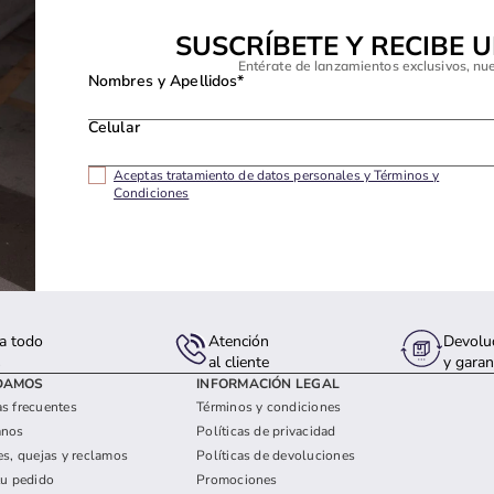
SUSCRÍBETE Y RECIBE 
Entérate de lanzamientos exclusivos, nu
Nombres y Apellidos*
Celular
Aceptas tratamiento de datos personales y Términos y
Condiciones
a todo
Atención
Devolu
s
al cliente
y garan
DAMOS
INFORMACIÓN LEGAL
s frecuentes
Términos y condiciones
anos
Políticas de privacidad
es, quejas y reclamos
Políticas de devoluciones
tu pedido
Promociones