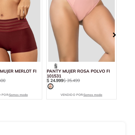
MUJER MERLOT FI
PANTY MUJER ROSA POLVO FI
BRASI
101531
MULTI
400
$
24
.
999
$
35
.
499
$
22
.
7
 POR:
Somos moda
VENDIDO POR:
Somos moda