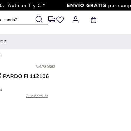
 buscando?
LOG
6
Ref.
780352
 PARDO FI 112106
Guia de tallas