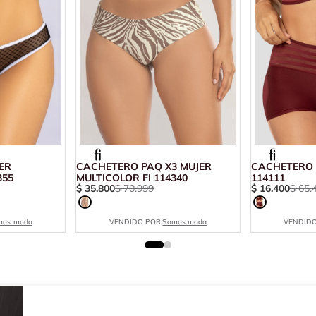
ER
CACHETERO PAQ X3 MUJER
CACHETERO 
355
MULTICOLOR FI 114340
114111
$
35
.
800
$
70
.
999
$
16
.
400
$
65
.
mos moda
VENDIDO POR:
Somos moda
VENDIDO