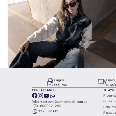
Pagos
Envio 
seguros
el paí
CONTÁCTANOS
TE AYU
Pregunta
Contáct
contactosm@somosmoda.com.co
018000121299
Peticion
3226061605
Rastrea 