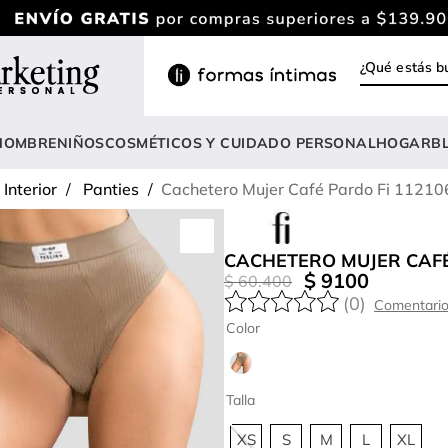
¿Qué estás
INOS MÁS BUSCADOS
ody
HOMBRE
NIÑOS
COSMÉTICOS Y CUIDADO PERSONAL
HOGAR
B
estidos
Interior
Panties
Cachetero Mujer Café Pardo Fi 11210
rasier
lusas
CACHETERO MUJER CAFÉ
nterizo
$
9100
$
60
.
400
(
0
)
estido
Color
hort
onjunto
Talla
anties
XS
S
M
L
XL