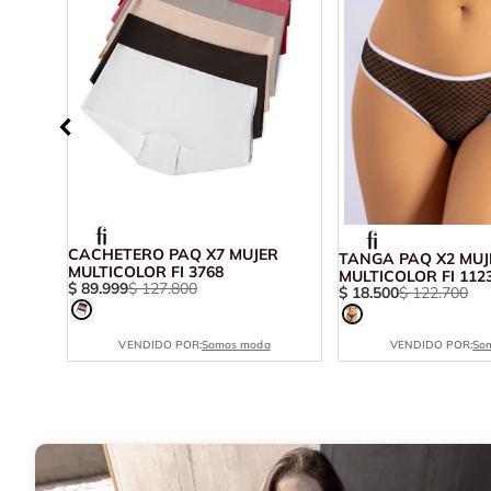
CACHETERO PAQ X7 MUJER
2933
TANGA PAQ X2 MUJ
MULTICOLOR FI 3768
MULTICOLOR FI 112
$
89
.
999
$
127
.
800
$
18
.
500
$
122
.
700
VENDIDO POR:
Somos moda
VENDIDO POR:
So