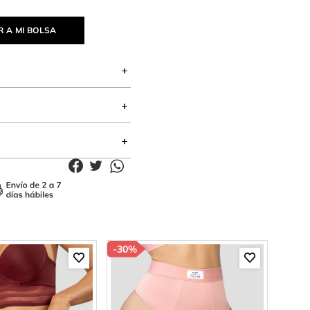
 A MI BOLSA
-
30%
-
85%