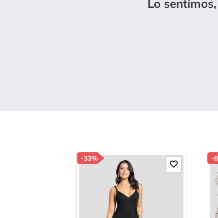
Lo sentimos,
10
.
p
-
33%
-