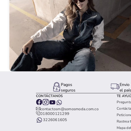
Pagos
Envio 
seguros
el paí
CONTÁCTANOS
TE AYU
Pregunta
Contáct
contactosm@somosmoda.com.co
018000121299
Peticion
3226061605
Rastrea 
Mapa del