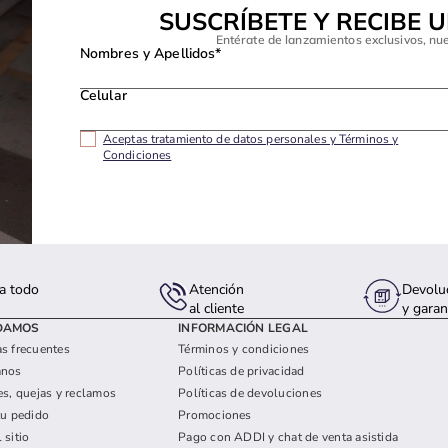
SUSCRÍBETE Y RECIBE 
Entérate de lanzamientos exclusivos, nu
Nombres y Apellidos*
Celular
Aceptas tratamiento de datos personales y Términos y
Condiciones
a todo
Atención
Devolu
s
al cliente
y garan
DAMOS
INFORMACIÓN LEGAL
s frecuentes
Términos y condiciones
anos
Políticas de privacidad
es, quejas y reclamos
Políticas de devoluciones
tu pedido
Promociones
 sitio
Pago con ADDI y chat de venta asistida