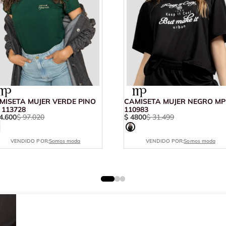
MISETA MUJER VERDE PINO
CAMISETA MUJER NEGRO MP
 113728
110983
4
.
600
$
97
.
020
$
4800
$
31
.
499
VENDIDO POR:
Somos moda
VENDIDO POR:
Somos moda