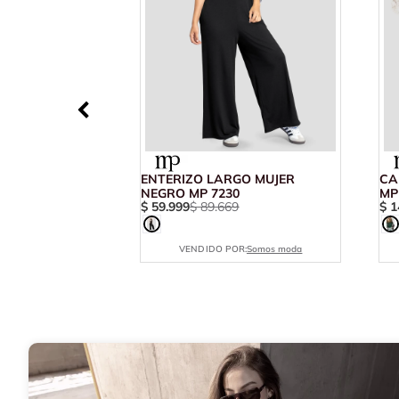
ENTERIZO LARGO MUJER
CA
NEGRO MP 7230
MP
$
59
.
999
$
89
.
669
$
1
VENDIDO POR:
Somos moda