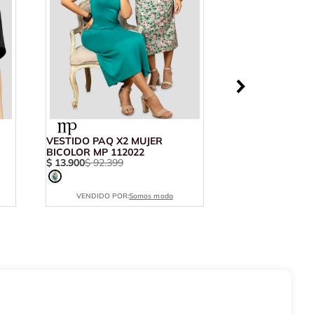
VESTIDO PAQ X2 MUJER
BICOLOR MP 112022
$
13
.
900
$
92
.
399
VENDIDO POR:
Somos moda