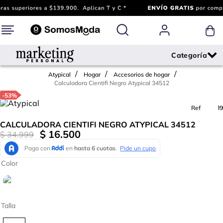
Atypical
Hogar
Accesorios de hogar
Calculadora Cientifi Negro Atypical 34512
-
53%
Ref.
676819
CALCULADORA CIENTIFI NEGRO ATYPICAL 34512
$
16
.
500
$
34
.
999
Color
Talla