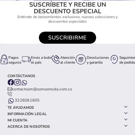
SUSCRÍBETE Y RECIBE UN
DESCUENTO ESPECIAL
Entérate de lanzamientos exclusivos, nuevas colecciones y
descuentos especiales
SUSCRIBIRME
Pagos
Envio a todo
Atención
Devoluciones
Seguimie
seguros
el país
al cliente
y garantía
de pedid
CONTÁCTANOS
contactosm@somosmoda.com.co
3226061605
TE AYUDAMOS
INFORMACIÓN LEGAL
MI CUENTA
ACERCA DE NOSOTROS