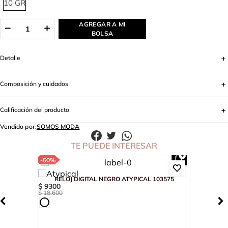
10 GR
AGREGAR A MI
BOLSA
Detalle
Composición y cuidados
Calificación del producto
Vendido por:
SOMOS MODA
TE PUEDE INTERESAR
-
50%
RELOJ DIGITAL NEGRO ATYPICAL 103575
$
9300
$
18
.
600