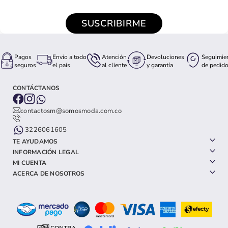
SUSCRIBIRME
Pagos
Envio a todo
Atención
Devoluciones
Seguimie
seguros
el país
al cliente
y garantía
de pedid
CONTÁCTANOS
contactosm@somosmoda.com.co
3226061605
TE AYUDAMOS
INFORMACIÓN LEGAL
MI CUENTA
ACERCA DE NOSOTROS