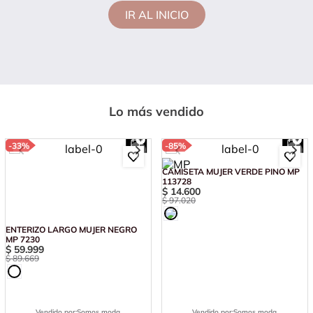
IR AL INICIO
Lo más vendido
-
33%
-
85%
ENTERIZO LARGO MUJER NEGRO
CAMISETA MUJER VERDE PINO MP
MP 7230
113728
$
59
.
999
$
14
.
600
$
89
.
669
$
97
.
020
Vendido por:
Somos moda
Vendido por:
Somos moda