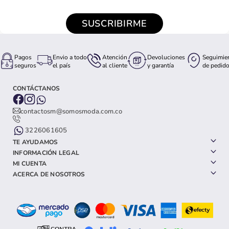
SUSCRIBIRME
Pagos
Envio a todo
Atención
Devoluciones
Seguimie
seguros
el país
al cliente
y garantía
de pedid
CONTÁCTANOS
contactosm@somosmoda.com.co
3226061605
TE AYUDAMOS
INFORMACIÓN LEGAL
MI CUENTA
ACERCA DE NOSOTROS