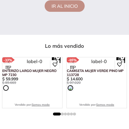
IR AL INICIO
Lo más vendido
-
33%
-
85%
ENTERIZO LARGO MUJER NEGRO
CAMISETA MUJER VERDE PINO MP
MP 7230
113728
$
59
.
999
$
14
.
600
$
89
.
669
$
97
.
020
Vendido por:
Somos moda
Vendido por:
Somos moda