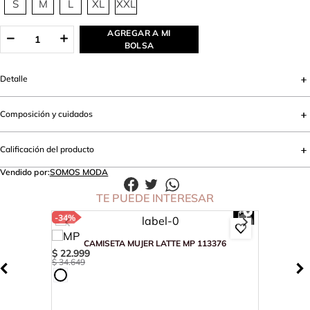
S
M
L
XL
XXL
AGREGAR A MI
BOLSA
Detalle
Composición y cuidados
Calificación del producto
Vendido por:
SOMOS MODA
TE PUEDE INTERESAR
-
34%
CAMISETA MUJER LATTE MP 113376
$
22
.
999
$
34
.
649