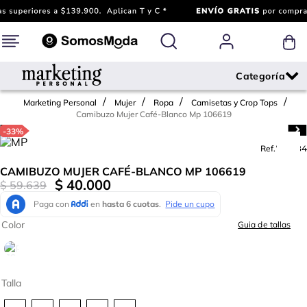
Marketing Personal
Mujer
Ropa
Camisetas y Crop Tops
Camibuzo Mujer Café-Blanco Mp 106619
-
33%
Ref.
792584
CAMIBUZO MUJER CAFÉ-BLANCO MP 106619
$
40
.
000
$
59
.
639
Color
Guia de tallas
Talla