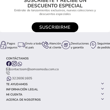
SUSCRÍBETE Y RECIBE UN
DESCUENTO ESPECIAL
Entérate de lanzamientos exclusivos, nuevas colecciones y
descuentos especiales
SUSCRIBIRME
Pagos
Envio a todo
Atención
Devoluciones
Seguimie
seguros
el país
al cliente
y garantía
de pedid
CONTÁCTANOS
contactosm@somosmoda.com.co
3226061605
TE AYUDAMOS
INFORMACIÓN LEGAL
MI CUENTA
ACERCA DE NOSOTROS