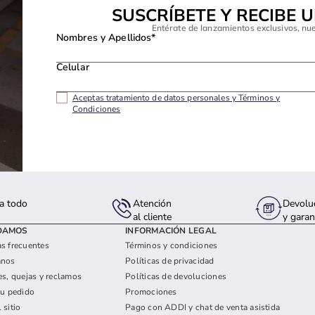
SUSCRÍBETE Y RECIBE 
Entérate de lanzamientos exclusivos, nu
Nombres y Apellidos*
Celular
Aceptas tratamiento de datos personales y Términos y
Condiciones
a todo
Atención
Devolu
s
al cliente
y garan
DAMOS
INFORMACIÓN LEGAL
s frecuentes
Términos y condiciones
anos
Políticas de privacidad
es, quejas y reclamos
Políticas de devoluciones
tu pedido
Promociones
 sitio
Pago con ADDI y chat de venta asistida