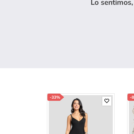
Lo sentimos,
10
.
s
-
33%
-