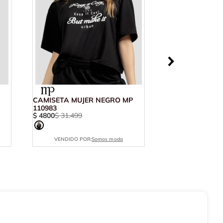
CAMISETA MUJER NEGRO MP
110983
$
4800
$
31
.
499
VENDIDO POR:
Somos moda