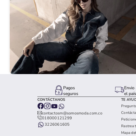
Pagos
Envio 
seguros
el paí
CONTÁCTANOS
TE AYU
Pregunta
Contáct
contactosm@somosmoda.com.co
018000121299
Peticion
3226061605
Rastrea 
Mapa del