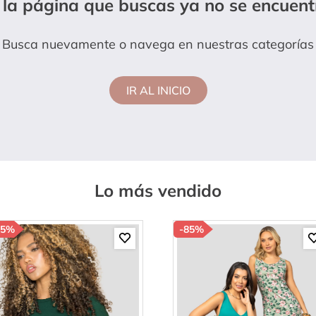
 la página que buscas ya no se encuent
hort
Busca nuevamente o navega en nuestras categorías
IR AL INICIO
Lo más vendido
85%
-
85%