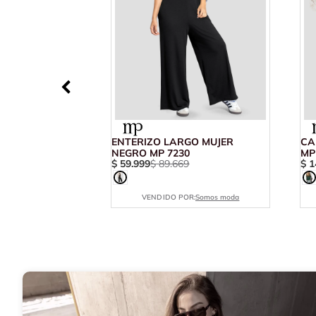
ENTERIZO LARGO MUJER
CA
NEGRO MP 7230
MP
$
59
.
999
$
89
.
669
$
1
VENDIDO POR:
Somos moda