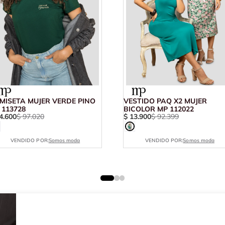
MISETA MUJER VERDE PINO
VESTIDO PAQ X2 MUJER
 113728
BICOLOR MP 112022
4
.
600
$
97
.
020
$
13
.
900
$
92
.
399
VENDIDO POR:
Somos moda
VENDIDO POR:
Somos moda