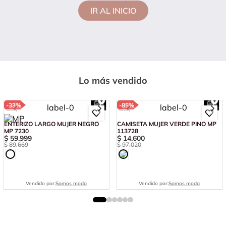
IR AL INICIO
Lo más vendido
-
33%
-
85%
ENTERIZO LARGO MUJER NEGRO
CAMISETA MUJER VERDE PINO MP
MP 7230
113728
$
59
.
999
$
14
.
600
$
89
.
669
$
97
.
020
Vendido por:
Somos moda
Vendido por:
Somos moda