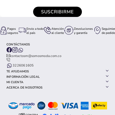
SUSCRIBIRME
Pagos
Envio a todo
Atención
Devoluciones
Seguimie
seguros
el país
al cliente
y garantía
de pedid
CONTÁCTANOS
contactosm@somosmoda.com.co
3226061605
TE AYUDAMOS
INFORMACIÓN LEGAL
MI CUENTA
ACERCA DE NOSOTROS