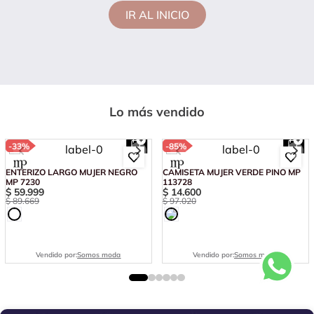
IR AL INICIO
Lo más vendido
-
33%
-
85%
ENTERIZO LARGO MUJER NEGRO
CAMISETA MUJER VERDE PINO MP
MP 7230
113728
$
59
.
999
$
14
.
600
$
89
.
669
$
97
.
020
Vendido por:
Somos moda
Vendido por:
Somos moda