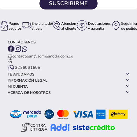
SUSCRIBIRME
Pagos
Envio a todo
Atención
Devoluciones
Seguimie
seguros
el país
al cliente
y garantía
de pedid
CONTÁCTANOS
contactosm@somosmoda.com.co
3226061605
TE AYUDAMOS
INFORMACIÓN LEGAL
MI CUENTA
ACERCA DE NOSOTROS